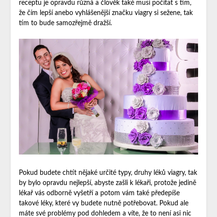
receptu je opravdu různá a člověk také musí počítat s tím,
že čím lepší anebo vyhlášenější značku viagry si sežene, tak
tím to bude samozřejmě dražší.
Pokud budete chtít nějaké určité typy, druhy léků viagry, tak
by bylo opravdu nejlepší, abyste zašli k lékaři, protože jedině
lékař vás odborně vyšetří a potom vám také předepíše
takové léky, které vy budete nutně potřebovat. Pokud ale
máte své problémy pod dohledem a víte, že to není asi nic