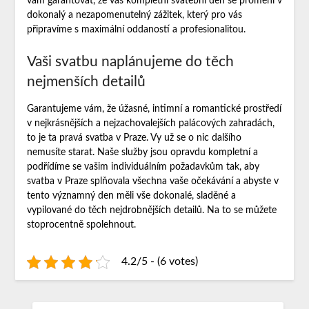
vám garantovat, že váš kompletní svatební den se promění v
dokonalý a nezapomenutelný zážitek, který pro vás
připravíme s maximální oddaností a profesionalitou.
Vaši svatbu naplánujeme do těch
nejmenších detailů
Garantujeme vám, že úžasné, intimní a romantické prostředí
v nejkrásnějších a nejzachovalejších palácových zahradách,
to je ta pravá svatba v Praze. Vy už se o nic dalšího
nemusíte starat. Naše služby jsou opravdu kompletní a
podřídíme se vašim individuálním požadavkům tak, aby
svatba v Praze splňovala všechna vaše očekávání a abyste v
tento významný den měli vše dokonalé, sladěné a
vypilované do těch nejdrobnějších detailů. Na to se můžete
stoprocentně spolehnout.
4.2/5 - (6 votes)