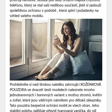
přístroji nemluvě. Jestliže jste tedy hrdými majiteli chytrého
telefonu, který se stal vaší nedílnou součástí, jistě si zaslouží
spolehlivou ochranu v podobě
, která splní i požadavky na
vzhled vašeho mobilu.
Prohlédněte si naši širokou nabídku zahrnující KOŽENKOVÁ
POUZDRA-ve dvaceti šesti modelech naleznete mnoho
jednobarevných i barevných variant s motivy stromů, květin
a zvířat, které jsou vděčným námětem pro dětské zákazníky.
Tato pouzdra bezpečně ochrání mobil ze všech stran. Jeho
stabilní polohu zajišťuje přesně tvarovaná vanička, do níž