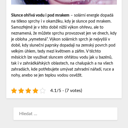
Slunce ohřívá vodu i pod mrakem
– solární energie dopadá
na těleso sprchy i v okamžiku, kdy je slunce pod mrakem.
Samozřejmě je v této době nižší výkon ohřevu, ale to
neznamená, že můžete sprchu provozovat jen ve dnech, kdy
je obloha „vymetená“. Výkon solárních sprch je nejvyšší v
době, kdy sluneční paprsky dopadají na zemský povrch pod
velkým úhlem, tedy mezi květnem a zářím. V těchto
měsících lze využívat sluncem ohřátou vodu jak u bazénů,
tak i v zahrádkářských oblastech, na chalupách a na všech
zahradách, kde potřebujete umývat zahradní nářadí, ruce a
nohy, anebo se jen teplou vodou osvěžit.
4.1/5 - (7 votes)