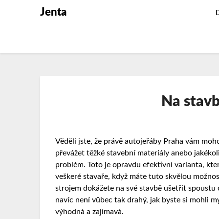
Jenta
Na stavb
Věděli jste, že právě
autojeřáby Praha
vám mohou
převážet těžké stavební materiály anebo jakékoliv
problém. Toto je opravdu efektivní varianta, kte
veškeré stavaře, když máte tuto skvělou možnost
strojem dokážete na své stavbě ušetřit spoustu
navíc není vůbec tak drahý, jak byste si mohli my
výhodná a zajímavá.