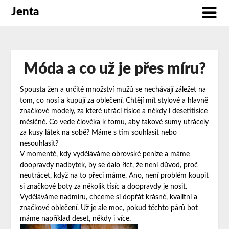
Jenta
Móda a co už je přes míru?
Spousta žen a určité množství mužů se nechávají záležet na
tom, co nosí a kupují za oblečení. Chtějí mít stylové a hlavně
značkové modely, za které utrácí tisíce a někdy i desetitisíce
měsíčně. Co vede člověka k tomu, aby takové sumy utrácely
za kusy látek na sobě? Máme s tím souhlasit nebo
nesouhlasit?
V momentě, kdy vyděláváme obrovské peníze a máme
doopravdy nadbytek, by se dalo říct, že není důvod, proč
neutrácet, když na to přeci máme. Ano, není problém koupit
si značkové boty za několik tisíc a doopravdy je nosit.
Vyděláváme nadmíru, chceme si dopřát krásné, kvalitní a
značkové oblečení. Už je ale moc, pokud těchto párů bot
máme například deset, někdy i více.