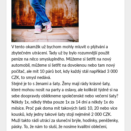
V tento okamžik už bychom mohly mluvit o plýtvání a
zbytečném utrácení. Tady už by bylo rozumnější použít
peníze na něco smysluplného. Můžeme si šetřit na nový
automobil, můžeme si šetřit na dovolenou nebo tam nový
počítač, ale mít 10 párů bot, kdy každý stál například 3 000
CZK, to smysl nedává.
Stejné je to s ženami a šaty. Ženy mají rády krásné šaty,
které mohou nosit na party a oslavy, ale kolikrát týdně si na
sebe doopravdy oblékneme společenské nebo večerní šaty?
Někdy 1x, někdy třeba pouze 1x za 14 dní a někdy 1x do
měsíce. Proč pak doma mít takových šatů 10, 20 nebo více
kousků, kdy jedny takové šaty stojí nejméně 2 000 CZK.
Muži takto rádi utrácí za sluneční brýle, hodinky, peněženky,
pásky. To, že nám to sluší, že nosíme kvalitní oblečení,