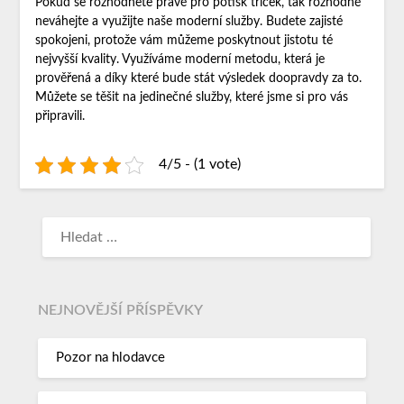
Pokud se rozhodnete právě pro potisk triček, tak rozhodně
neváhejte a využijte naše moderní služby. Budete zajisté
spokojeni, protože vám můžeme poskytnout jistotu té
nejvyšší kvality. Využíváme moderní metodu, která je
prověřená a díky které bude stát výsledek doopravdy za to.
Můžete se těšit na jedinečné služby, které jsme si pro vás
připravili.
4/5 - (1 vote)
NEJNOVĚJŠÍ PŘÍSPĚVKY
Pozor na hlodavce