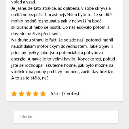
vpřed a vzad.
Je jasné, že tato atrakce, ač oblíbená, v sobě skrývala
určitá nebezpečí. Tím asi největším bylo to, že se dítě
mohlo hodně rozhoupat a pak v nejvyšším bodě
sklouznout nebo se pustit. Co následovalo potom, si
dovedeme živě představit.
Na druhou stranu je fakt, že se zde naši potomci mohli
naučit dalším motorickým dovednostem. Také objevili
principy fyziky, jako jsou potenciální a pohybová
energie. A navíc je to velmi bavilo. Koneckonců, pokud
jste se rozhoupali skutečně hodně, pak bylo možné na
vteřinku, na pouhý prchlivý moment, začít stav beztíže.
A to za to stálo, ne?
5/5 - (7 votes)