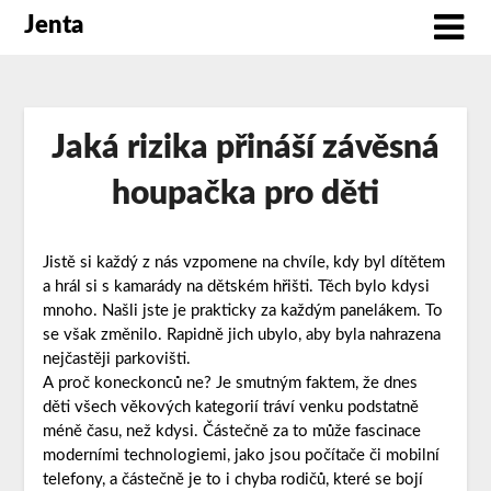
Jenta
Jaká rizika přináší závěsná
houpačka pro děti
Jistě si každý z nás vzpomene na chvíle, kdy byl dítětem
a hrál si s kamarády na dětském hřišti. Těch bylo kdysi
mnoho. Našli jste je prakticky za každým panelákem. To
se však změnilo. Rapidně jich ubylo, aby byla nahrazena
nejčastěji parkovišti.
A proč koneckonců ne? Je smutným faktem, že dnes
děti všech věkových kategorií tráví venku podstatně
méně času, než kdysi. Částečně za to může fascinace
moderními technologiemi, jako jsou počítače či mobilní
telefony, a částečně je to i chyba rodičů, které se bojí