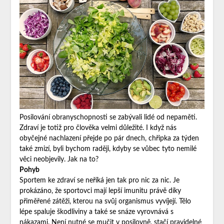
Posilování obranyschopnosti se zabývali lidé od nepaměti.
Zdraví je totiž pro člověka velmi důležité. I když nás
obyčejné nachlazení přejde po pár dnech, chřipka za týden
také zmizí, byli bychom raději, kdyby se vůbec tyto nemilé
věci neobjevily. Jak na to?
Pohyb
Sportem ke zdraví se neříká jen tak pro nic za nic. Je
prokázáno, že sportovci mají lepší imunitu právě díky
přiměřené zátěži, kterou na svůj organismus vyvíjejí. Tělo
lépe spaluje škodliviny a také se snáze vyrovnává s
nákazami. Není nutné se mučit v posilovně, stačí pravidelné