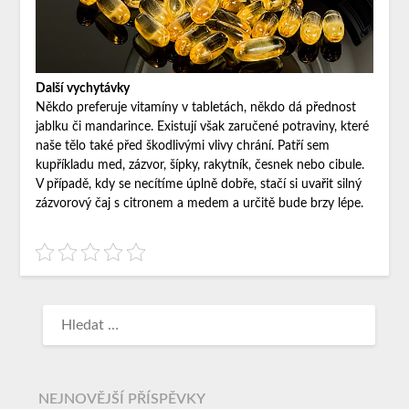
Další vychytávky
Někdo preferuje vitamíny v tabletách, někdo dá přednost
jablku či mandarince. Existují však zaručené potraviny, které
naše tělo také před škodlivými vlivy chrání. Patří sem
kupříkladu med, zázvor, šípky, rakytník, česnek nebo cibule.
V případě, kdy se necítíme úplně dobře, stačí si uvařit silný
zázvorový čaj s citronem a medem a určitě bude brzy lépe.
NEJNOVĚJŠÍ PŘÍSPĚVKY