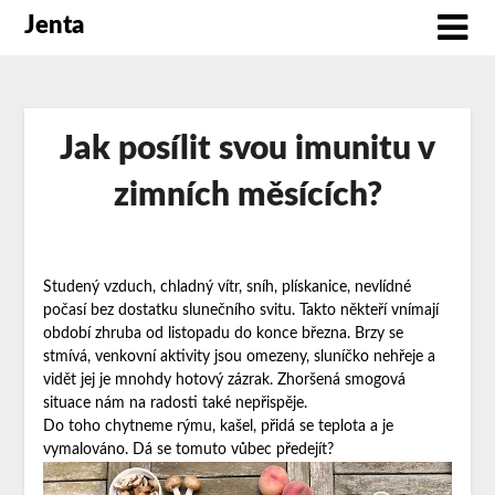
Jenta
Jak posílit svou imunitu v
zimních měsících?
Studený vzduch, chladný vítr, sníh, plískanice, nevlídné
počasí bez dostatku slunečního svitu. Takto někteří vnímají
období zhruba od listopadu do konce března. Brzy se
stmívá, venkovní aktivity jsou omezeny, sluníčko nehřeje a
vidět jej je mnohdy hotový zázrak. Zhoršená smogová
situace nám na radosti také nepřispěje.
Do toho chytneme rýmu, kašel, přidá se teplota a je
vymalováno. Dá se tomuto vůbec předejít?