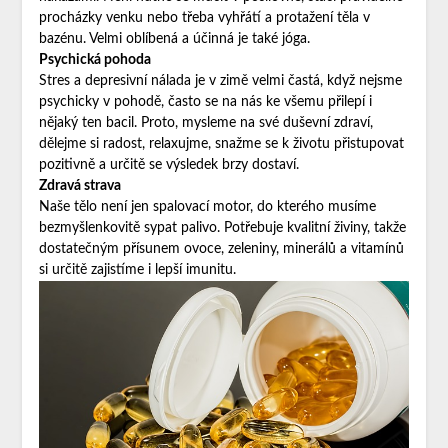
procházky venku nebo třeba vyhřátí a protažení těla v
bazénu. Velmi oblíbená a účinná je také jóga.
Psychická pohoda
Stres a depresivní nálada je v zimě velmi častá, když nejsme
psychicky v pohodě, často se na nás ke všemu přilepí i
nějaký ten bacil. Proto, mysleme na své duševní zdraví,
dělejme si radost, relaxujme, snažme se k životu přistupovat
pozitivně a určitě se výsledek brzy dostaví.
Zdravá strava
Naše tělo není jen spalovací motor, do kterého musíme
bezmyšlenkovitě sypat palivo. Potřebuje kvalitní živiny, takže
dostatečným přísunem ovoce, zeleniny, minerálů a vitamínů
si určitě zajistíme i lepší imunitu.