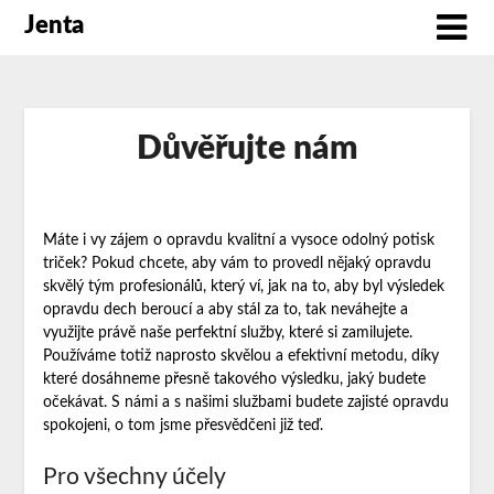
Jenta
Důvěřujte nám
Máte i vy zájem o opravdu kvalitní a vysoce odolný
potisk
triček
? Pokud chcete, aby vám to provedl nějaký opravdu
skvělý tým profesionálů, který ví, jak na to, aby byl výsledek
opravdu dech beroucí a aby stál za to, tak neváhejte a
využijte právě naše perfektní služby, které si zamilujete.
Používáme totiž naprosto skvělou a efektivní metodu, díky
které dosáhneme přesně takového výsledku, jaký budete
očekávat. S námi a s našimi službami budete zajisté opravdu
spokojeni, o tom jsme přesvědčeni již teď.
Pro všechny účely