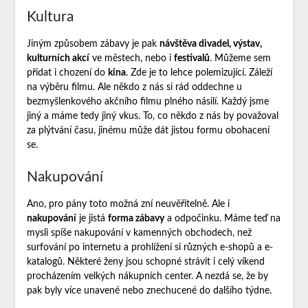
Kultura
Jiným způsobem zábavy je pak
návštěva divadel, výstav,
kulturních akcí
ve městech, nebo i
festivalů
. Můžeme sem
přidat i chození do
kina
. Zde je to lehce polemizující. Záleží
na výběru filmu. Ale někdo z nás si rád oddechne u
bezmyšlenkového akčního filmu plného násilí. Každý jsme
jiný a máme tedy jiný vkus. To, co někdo z nás by považoval
za plýtvání času, jinému může dát jistou formu obohacení
se.
Nakupování
Ano, pro pány toto možná zní neuvěřitelně. Ale i
nakupování
je jistá
forma zábavy
a odpočinku. Máme teď na
mysli spíše nakupování v kamenných obchodech, než
surfování po internetu a prohlížení si různých e-shopů a e-
katalogů. Některé ženy jsou schopné strávit i celý víkend
procházením velkých nákupních center. A nezdá se, že by
pak byly více unavené nebo znechucené do dalšího týdne.